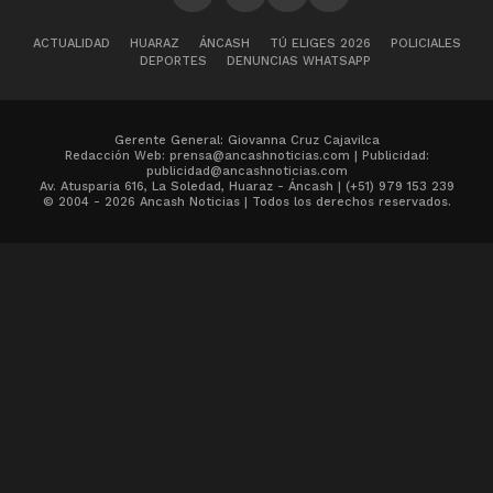
ACTUALIDAD
HUARAZ
ÁNCASH
TÚ ELIGES 2026
POLICIALES
DEPORTES
DENUNCIAS WHATSAPP
Gerente General: Giovanna Cruz Cajavilca
Redacción Web: prensa@ancashnoticias.com | Publicidad:
publicidad@ancashnoticias.com
Av. Atusparia 616, La Soledad, Huaraz - Áncash | (+51) 979 153 239
© 2004 - 2026 Ancash Noticias | Todos los derechos reservados.