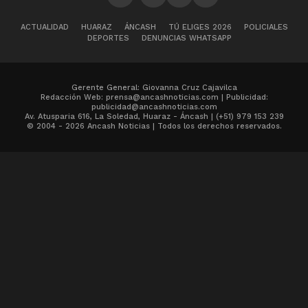
ACTUALIDAD
HUARAZ
ÁNCASH
TÚ ELIGES 2026
POLICIALES
DEPORTES
DENUNCIAS WHATSAPP
Gerente General: Giovanna Cruz Cajavilca
Redacción Web: prensa@ancashnoticias.com | Publicidad:
publicidad@ancashnoticias.com
Av. Atusparia 616, La Soledad, Huaraz - Áncash | (+51) 979 153 239
© 2004 - 2026 Ancash Noticias | Todos los derechos reservados.