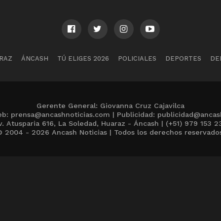
RAZ
ÁNCASH
TÚ ELIGES 2026
POLICIALES
DEPORTES
DE
Gerente General: Giovanna Cruz Cajavilca
b: prensa@ancashnoticias.com | Publicidad: publicidad@ancas
v. Atusparia 616, La Soledad, Huaraz - Áncash | (+51) 979 153 2
 2004 - 2026 Ancash Noticias | Todos los derechos reservado