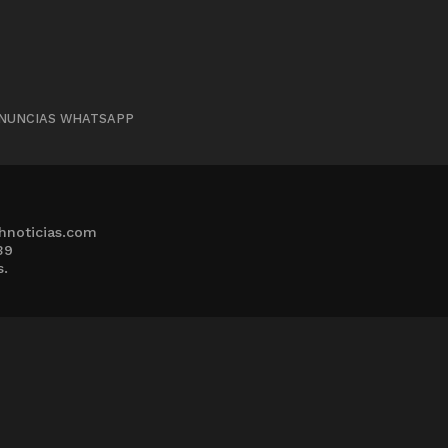
NUNCIAS WHATSAPP
hnoticias.com
39
s.