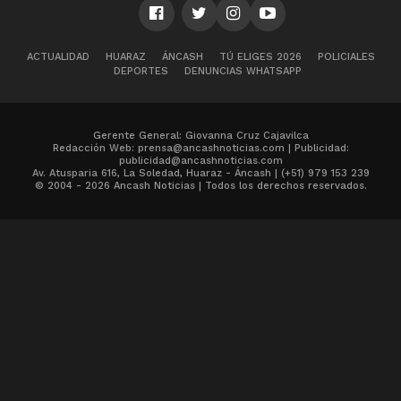
ACTUALIDAD
HUARAZ
ÁNCASH
TÚ ELIGES 2026
POLICIALES
DEPORTES
DENUNCIAS WHATSAPP
Gerente General: Giovanna Cruz Cajavilca
Redacción Web: prensa@ancashnoticias.com | Publicidad:
publicidad@ancashnoticias.com
Av. Atusparia 616, La Soledad, Huaraz - Áncash | (+51) 979 153 239
© 2004 - 2026 Ancash Noticias | Todos los derechos reservados.