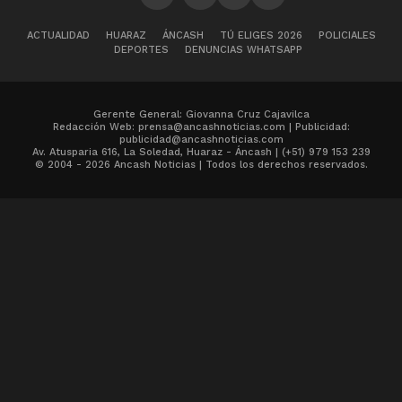
ACTUALIDAD
HUARAZ
ÁNCASH
TÚ ELIGES 2026
POLICIALES
DEPORTES
DENUNCIAS WHATSAPP
Gerente General: Giovanna Cruz Cajavilca
Redacción Web: prensa@ancashnoticias.com | Publicidad:
publicidad@ancashnoticias.com
Av. Atusparia 616, La Soledad, Huaraz - Áncash | (+51) 979 153 239
© 2004 - 2026 Ancash Noticias | Todos los derechos reservados.