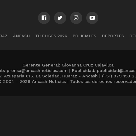
RAZ
ÁNCASH
TÚ ELIGES 2026
POLICIALES
DEPORTES
DE
Gerente General: Giovanna Cruz Cajavilca
b: prensa@ancashnoticias.com | Publicidad: publicidad@ancas
v. Atusparia 616, La Soledad, Huaraz - Áncash | (+51) 979 153 2
 2004 - 2026 Ancash Noticias | Todos los derechos reservado