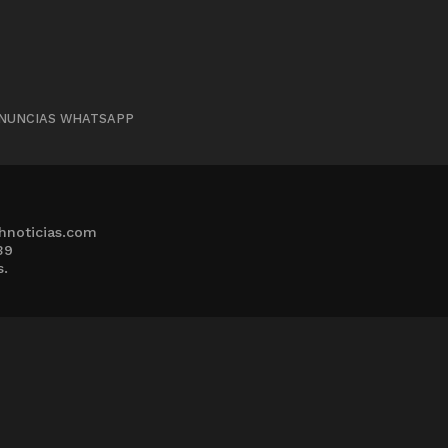
NUNCIAS WHATSAPP
hnoticias.com
39
s.