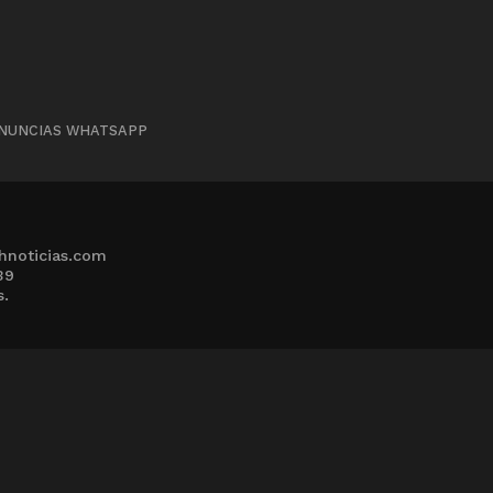
NUNCIAS WHATSAPP
hnoticias.com
39
s.