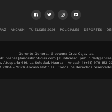
RAZ
ÁNCASH
TÚ ELIGES 2026
POLICIALES
DEPORTES
DE
Gerente General: Giovanna Cruz Cajavilca
b: prensa@ancashnoticias.com | Publicidad: publicidad@ancas
v. Atusparia 616, La Soledad, Huaraz - Áncash | (+51) 979 153 2
 2004 - 2026 Ancash Noticias | Todos los derechos reservado