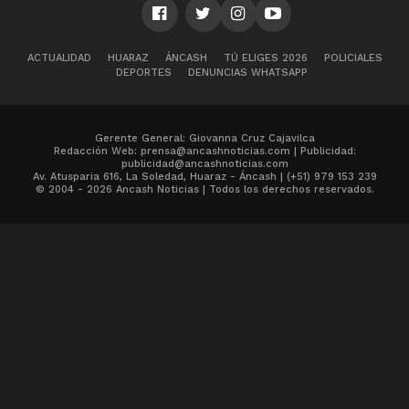
ACTUALIDAD
HUARAZ
ÁNCASH
TÚ ELIGES 2026
POLICIALES
DEPORTES
DENUNCIAS WHATSAPP
Gerente General: Giovanna Cruz Cajavilca
Redacción Web: prensa@ancashnoticias.com | Publicidad:
publicidad@ancashnoticias.com
Av. Atusparia 616, La Soledad, Huaraz - Áncash | (+51) 979 153 239
© 2004 - 2026 Ancash Noticias | Todos los derechos reservados.