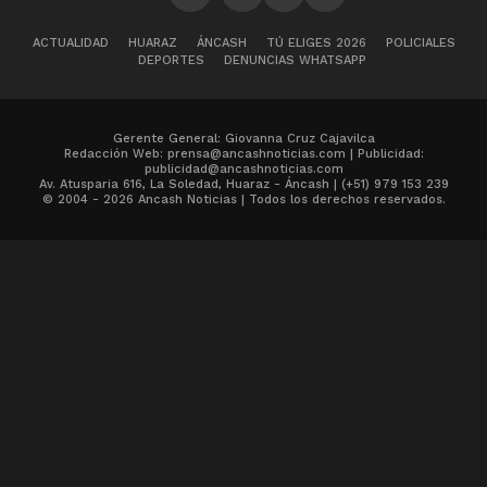
ACTUALIDAD
HUARAZ
ÁNCASH
TÚ ELIGES 2026
POLICIALES
DEPORTES
DENUNCIAS WHATSAPP
Gerente General: Giovanna Cruz Cajavilca
Redacción Web: prensa@ancashnoticias.com | Publicidad:
publicidad@ancashnoticias.com
Av. Atusparia 616, La Soledad, Huaraz - Áncash | (+51) 979 153 239
© 2004 - 2026 Ancash Noticias | Todos los derechos reservados.