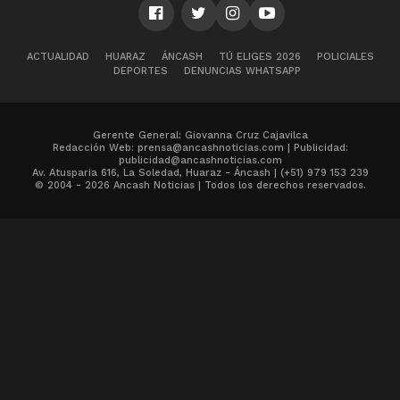
ACTUALIDAD
HUARAZ
ÁNCASH
TÚ ELIGES 2026
POLICIALES
DEPORTES
DENUNCIAS WHATSAPP
Gerente General: Giovanna Cruz Cajavilca
Redacción Web: prensa@ancashnoticias.com | Publicidad:
publicidad@ancashnoticias.com
Av. Atusparia 616, La Soledad, Huaraz - Áncash | (+51) 979 153 239
© 2004 - 2026 Ancash Noticias | Todos los derechos reservados.