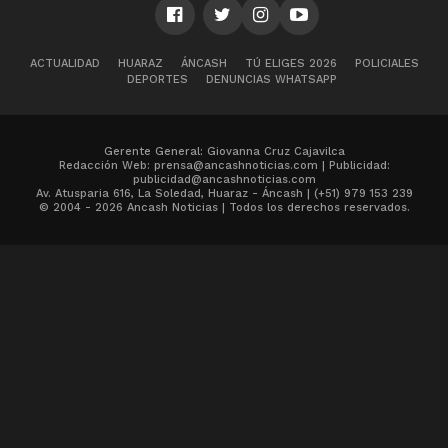
ACTUALIDAD
HUARAZ
ÁNCASH
TÚ ELIGES 2026
POLICIALES
DEPORTES
DENUNCIAS WHATSAPP
Gerente General: Giovanna Cruz Cajavilca
Redacción Web: prensa@ancashnoticias.com | Publicidad:
publicidad@ancashnoticias.com
Av. Atusparia 616, La Soledad, Huaraz - Áncash | (+51) 979 153 239
© 2004 - 2026 Ancash Noticias | Todos los derechos reservados.