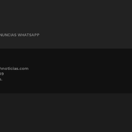
NUNCIAS WHATSAPP
hnoticias.com
39
s.