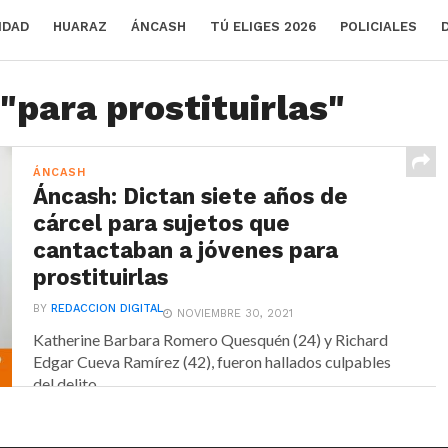
IDAD
HUARAZ
ÁNCASH
TÚ ELIGES 2026
POLICIALES
"para prostituirlas"
ÁNCASH
Áncash: Dictan siete años de
cárcel para sujetos que
cantactaban a jóvenes para
prostituirlas
BY
REDACCION DIGITAL
NOVIEMBRE 30, 2021
Katherine Barbara Romero Quesquén (24) y Richard
Edgar Cueva Ramírez (42), fueron hallados culpables
del delito...