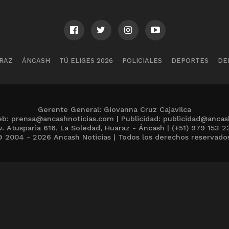
RAZ
ÁNCASH
TÚ ELIGES 2026
POLICIALES
DEPORTES
DE
Gerente General: Giovanna Cruz Cajavilca
b: prensa@ancashnoticias.com | Publicidad: publicidad@ancas
v. Atusparia 616, La Soledad, Huaraz - Áncash | (+51) 979 153 2
 2004 - 2026 Ancash Noticias | Todos los derechos reservado