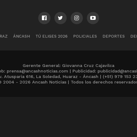
RAZ
ÁNCASH
TÚ ELIGES 2026
POLICIALES
DEPORTES
DE
Gerente General: Giovanna Cruz Cajavilca
b: prensa@ancashnoticias.com | Publicidad: publicidad@ancas
v. Atusparia 616, La Soledad, Huaraz - Áncash | (+51) 979 153 2
 2004 - 2026 Ancash Noticias | Todos los derechos reservado