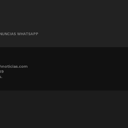
NUNCIAS WHATSAPP
hnoticias.com
39
s.