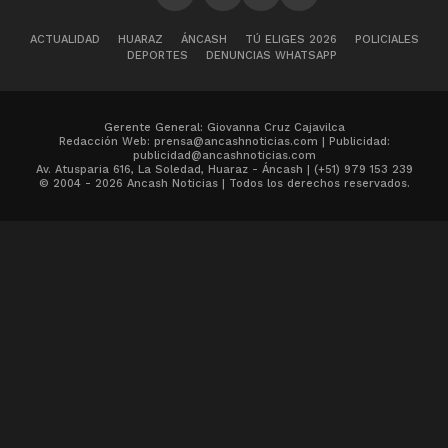
ACTUALIDAD
HUARAZ
ÁNCASH
TÚ ELIGES 2026
POLICIALES
DEPORTES
DENUNCIAS WHATSAPP
Gerente General: Giovanna Cruz Cajavilca
Redacción Web: prensa@ancashnoticias.com | Publicidad:
publicidad@ancashnoticias.com
Av. Atusparia 616, La Soledad, Huaraz - Áncash | (+51) 979 153 239
© 2004 - 2026 Ancash Noticias | Todos los derechos reservados.