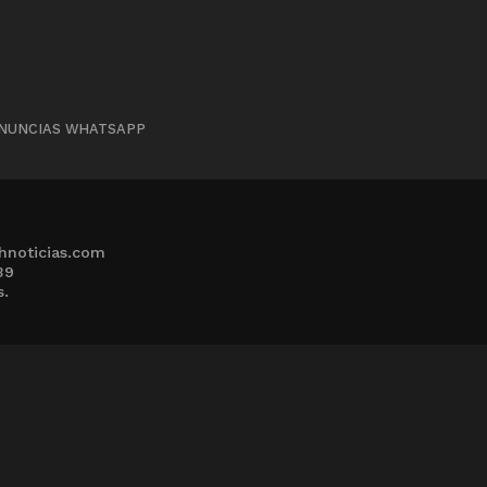
NUNCIAS WHATSAPP
hnoticias.com
39
s.