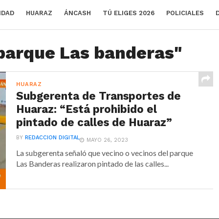
IDAD
HUARAZ
ÁNCASH
TÚ ELIGES 2026
POLICIALES
"parque Las banderas"
HUARAZ
Subgerenta de Transportes de
Huaraz: “Está prohibido el
pintado de calles de Huaraz”
BY
REDACCION DIGITAL
MAYO 26, 2023
La subgerenta señaló que vecino o vecinos del parque
Las Banderas realizaron pintado de las calles...