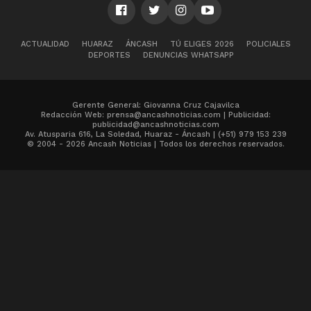
ACTUALIDAD
HUARAZ
ÁNCASH
TÚ ELIGES 2026
POLICIALES
DEPORTES
DENUNCIAS WHATSAPP
Gerente General: Giovanna Cruz Cajavilca
Redacción Web: prensa@ancashnoticias.com | Publicidad:
publicidad@ancashnoticias.com
Av. Atusparia 616, La Soledad, Huaraz - Áncash | (+51) 979 153 239
© 2004 - 2026 Ancash Noticias | Todos los derechos reservados.