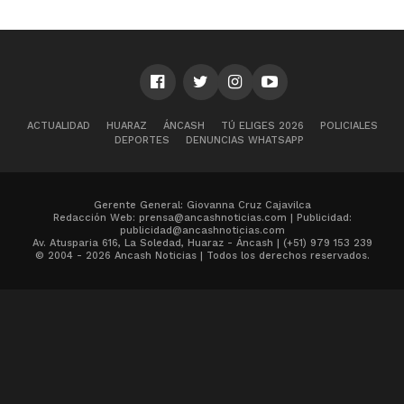
ACTUALIDAD
HUARAZ
ÁNCASH
TÚ ELIGES 2026
POLICIALES
DEPORTES
DENUNCIAS WHATSAPP
Gerente General: Giovanna Cruz Cajavilca
Redacción Web: prensa@ancashnoticias.com | Publicidad:
publicidad@ancashnoticias.com
Av. Atusparia 616, La Soledad, Huaraz - Áncash | (+51) 979 153 239
© 2004 - 2026 Ancash Noticias | Todos los derechos reservados.