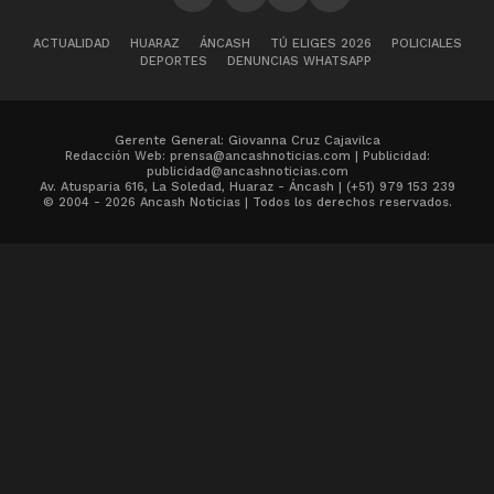
ACTUALIDAD
HUARAZ
ÁNCASH
TÚ ELIGES 2026
POLICIALES
DEPORTES
DENUNCIAS WHATSAPP
Gerente General: Giovanna Cruz Cajavilca
Redacción Web: prensa@ancashnoticias.com | Publicidad:
publicidad@ancashnoticias.com
Av. Atusparia 616, La Soledad, Huaraz - Áncash | (+51) 979 153 239
© 2004 - 2026 Ancash Noticias | Todos los derechos reservados.