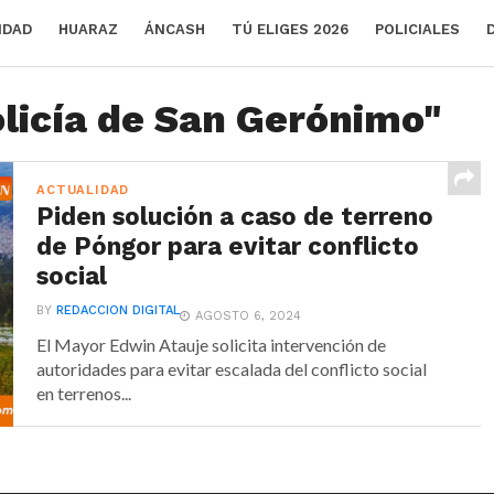
IDAD
HUARAZ
ÁNCASH
TÚ ELIGES 2026
POLICIALES
olicía de San Gerónimo"
ACTUALIDAD
Piden solución a caso de terreno
de Póngor para evitar conflicto
social
BY
REDACCION DIGITAL
AGOSTO 6, 2024
El Mayor Edwin Atauje solicita intervención de
autoridades para evitar escalada del conflicto social
en terrenos...