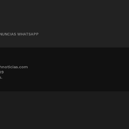
NUNCIAS WHATSAPP
hnoticias.com
39
s.