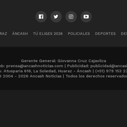
RAZ
ÁNCASH
TÚ ELIGES 2026
POLICIALES
DEPORTES
DE
Gerente General: Giovanna Cruz Cajavilca
b: prensa@ancashnoticias.com | Publicidad: publicidad@ancas
v. Atusparia 616, La Soledad, Huaraz - Áncash | (+51) 979 153 2
 2004 - 2026 Ancash Noticias | Todos los derechos reservado