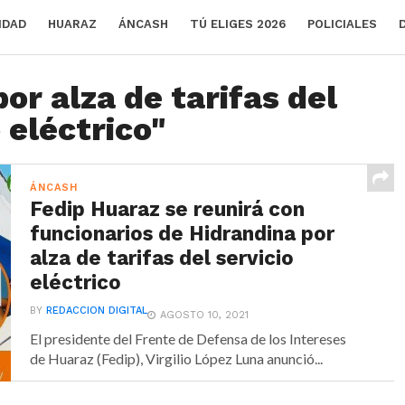
IDAD
HUARAZ
ÁNCASH
TÚ ELIGES 2026
POLICIALES
or alza de tarifas del
 eléctrico"
ÁNCASH
Fedip Huaraz se reunirá con
funcionarios de Hidrandina por
alza de tarifas del servicio
eléctrico
BY
REDACCION DIGITAL
AGOSTO 10, 2021
El presidente del Frente de Defensa de los Intereses
de Huaraz (Fedip), Virgilio López Luna anunció...