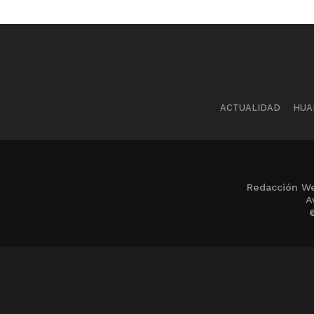
ACTUALIDAD
HUA
Redacción We
A
©