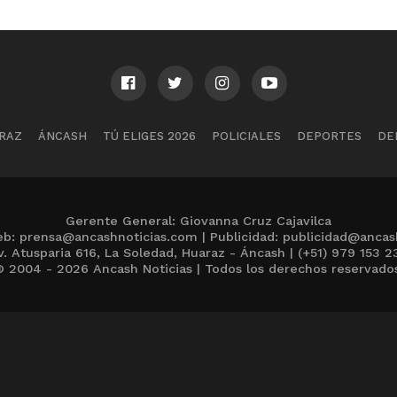
RAZ
ÁNCASH
TÚ ELIGES 2026
POLICIALES
DEPORTES
DE
Gerente General: Giovanna Cruz Cajavilca
b: prensa@ancashnoticias.com | Publicidad: publicidad@ancas
v. Atusparia 616, La Soledad, Huaraz - Áncash | (+51) 979 153 2
 2004 - 2026 Ancash Noticias | Todos los derechos reservado