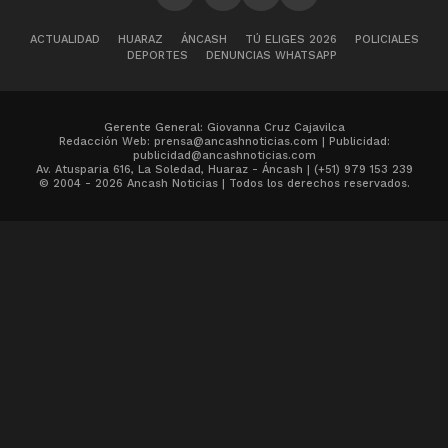
ACTUALIDAD
HUARAZ
ÁNCASH
TÚ ELIGES 2026
POLICIALES
DEPORTES
DENUNCIAS WHATSAPP
Gerente General: Giovanna Cruz Cajavilca
Redacción Web: prensa@ancashnoticias.com | Publicidad:
publicidad@ancashnoticias.com
Av. Atusparia 616, La Soledad, Huaraz - Áncash | (+51) 979 153 239
© 2004 - 2026 Ancash Noticias | Todos los derechos reservados.