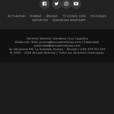
ACTUALIDAD
HUARAZ
ÁNCASH
TÚ ELIGES 2026
POLICIALES
DEPORTES
DENUNCIAS WHATSAPP
Gerente General: Giovanna Cruz Cajavilca
Redacción Web: prensa@ancashnoticias.com | Publicidad:
publicidad@ancashnoticias.com
Av. Atusparia 616, La Soledad, Huaraz - Áncash | (+51) 979 153 239
© 2004 - 2026 Ancash Noticias | Todos los derechos reservados.