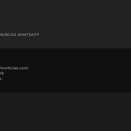
NUNCIAS WHATSAPP
hnoticias.com
39
s.