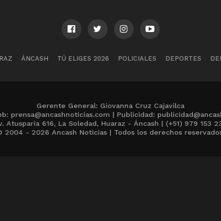
RAZ
ÁNCASH
TÚ ELIGES 2026
POLICIALES
DEPORTES
DE
Gerente General: Giovanna Cruz Cajavilca
b: prensa@ancashnoticias.com | Publicidad: publicidad@ancas
v. Atusparia 616, La Soledad, Huaraz - Áncash | (+51) 979 153 2
 2004 - 2026 Ancash Noticias | Todos los derechos reservado