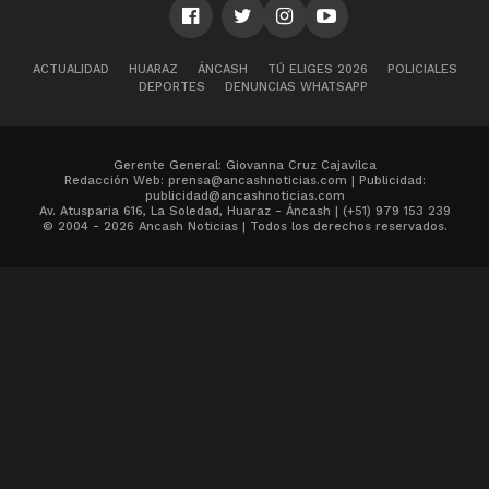
ACTUALIDAD
HUARAZ
ÁNCASH
TÚ ELIGES 2026
POLICIALES
DEPORTES
DENUNCIAS WHATSAPP
Gerente General: Giovanna Cruz Cajavilca
Redacción Web: prensa@ancashnoticias.com | Publicidad:
publicidad@ancashnoticias.com
Av. Atusparia 616, La Soledad, Huaraz - Áncash | (+51) 979 153 239
© 2004 - 2026 Ancash Noticias | Todos los derechos reservados.