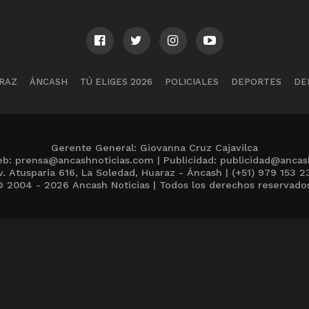
RAZ
ÁNCASH
TÚ ELIGES 2026
POLICIALES
DEPORTES
DE
Gerente General: Giovanna Cruz Cajavilca
b: prensa@ancashnoticias.com | Publicidad: publicidad@ancas
v. Atusparia 616, La Soledad, Huaraz - Áncash | (+51) 979 153 2
 2004 - 2026 Ancash Noticias | Todos los derechos reservado