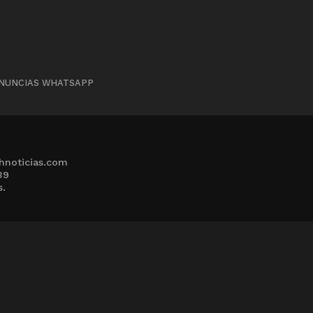
NUNCIAS WHATSAPP
hnoticias.com
39
s.