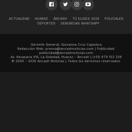
ACTUALIDAD
HUARAZ
ÁNCASH
TÚ ELIGES 2026
POLICIALES
DEPORTES
DENUNCIAS WHATSAPP
Gerente General: Giovanna Cruz Cajavilca
Redacción Web: prensa@ancashnoticias.com | Publicidad:
publicidad@ancashnoticias.com
Av. Atusparia 616, La Soledad, Huaraz - Áncash | (+51) 979 153 239
© 2004 - 2026 Ancash Noticias | Todos los derechos reservados.