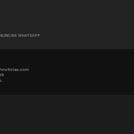
NUNCIAS WHATSAPP
hnoticias.com
39
s.