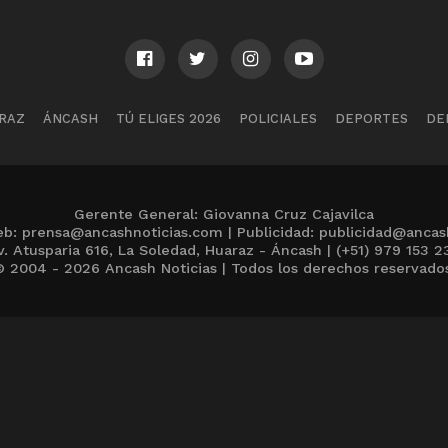
RAZ
ÁNCASH
TÚ ELIGES 2026
POLICIALES
DEPORTES
DE
Gerente General: Giovanna Cruz Cajavilca
b: prensa@ancashnoticias.com | Publicidad: publicidad@ancas
v. Atusparia 616, La Soledad, Huaraz - Áncash | (+51) 979 153 2
 2004 - 2026 Ancash Noticias | Todos los derechos reservado