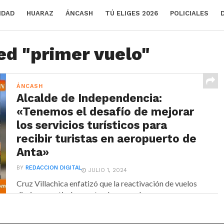
IDAD
HUARAZ
ÁNCASH
TÚ ELIGES 2026
POLICIALES
ed "primer vuelo"
ÁNCASH
Alcalde de Independencia:
«Tenemos el desafío de mejorar
los servicios turísticos para
recibir turistas en aeropuerto de
Anta»
BY
REDACCION DIGITAL
JULIO 1, 2024
Cruz Villachica enfatizó que la reactivación de vuelos
diarios a partir de agosto abre grandes
oportunidades...