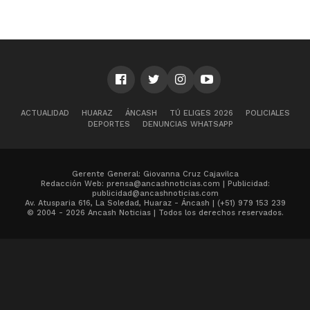
ACTUALIDAD
HUARAZ
ÁNCASH
TÚ ELIGES 2026
POLICIALES
DEPORTES
DENUNCIAS WHATSAPP
Gerente General: Giovanna Cruz Cajavilca
Redacción Web: prensa@ancashnoticias.com | Publicidad:
publicidad@ancashnoticias.com
Av. Atusparia 616, La Soledad, Huaraz - Áncash | (+51) 979 153 239
© 2004 - 2026 Ancash Noticias | Todos los derechos reservados.