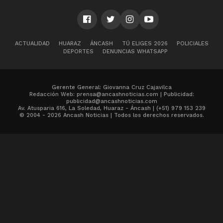
ACTUALIDAD
HUARAZ
ÁNCASH
TÚ ELIGES 2026
POLICIALES
DEPORTES
DENUNCIAS WHATSAPP
Gerente General: Giovanna Cruz Cajavilca
Redacción Web: prensa@ancashnoticias.com | Publicidad:
publicidad@ancashnoticias.com
Av. Atusparia 616, La Soledad, Huaraz - Áncash | (+51) 979 153 239
© 2004 - 2026 Ancash Noticias | Todos los derechos reservados.