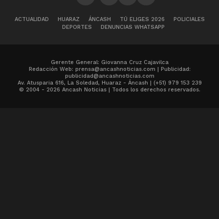
ACTUALIDAD
HUARAZ
ÁNCASH
TÚ ELIGES 2026
POLICIALES
DEPORTES
DENUNCIAS WHATSAPP
Gerente General: Giovanna Cruz Cajavilca
Redacción Web: prensa@ancashnoticias.com | Publicidad:
publicidad@ancashnoticias.com
Av. Atusparia 616, La Soledad, Huaraz - Áncash | (+51) 979 153 239
© 2004 - 2026 Ancash Noticias | Todos los derechos reservados.