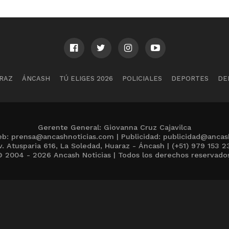
RAZ
ÁNCASH
TÚ ELIGES 2026
POLICIALES
DEPORTES
DE
Gerente General: Giovanna Cruz Cajavilca
b: prensa@ancashnoticias.com | Publicidad: publicidad@ancas
v. Atusparia 616, La Soledad, Huaraz - Áncash | (+51) 979 153 2
 2004 - 2026 Ancash Noticias | Todos los derechos reservado