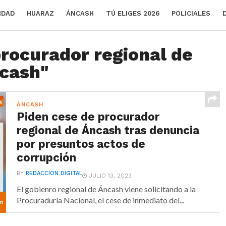
IDAD
HUARAZ
ÁNCASH
TÚ ELIGES 2026
POLICIALES
procurador regional de
cash"
ÁNCASH
Piden cese de procurador
regional de Áncash tras denuncia
por presuntos actos de
corrupción
BY
REDACCION DIGITAL
JULIO 13, 2023
El gobienro regional de Áncash viene solicitando a la
Procuraduría Nacional, el cese de inmediato del...