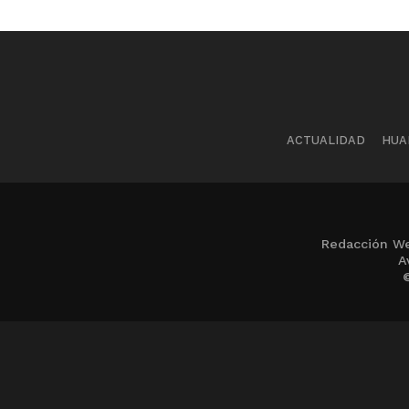
ACTUALIDAD
HUA
Redacción We
A
©