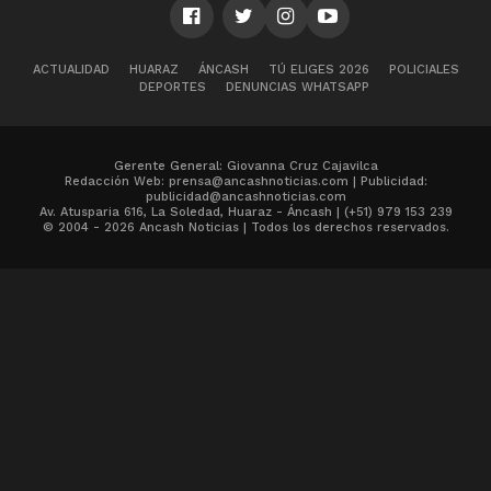
ACTUALIDAD
HUARAZ
ÁNCASH
TÚ ELIGES 2026
POLICIALES
DEPORTES
DENUNCIAS WHATSAPP
Gerente General: Giovanna Cruz Cajavilca
Redacción Web: prensa@ancashnoticias.com | Publicidad:
publicidad@ancashnoticias.com
Av. Atusparia 616, La Soledad, Huaraz - Áncash | (+51) 979 153 239
© 2004 - 2026 Ancash Noticias | Todos los derechos reservados.