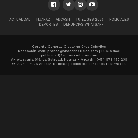
ACTUALIDAD
HUARAZ
ÁNCASH
TÚ ELIGES 2026
POLICIALES
DEPORTES
DENUNCIAS WHATSAPP
Gerente General: Giovanna Cruz Cajavilca
Redacción Web: prensa@ancashnoticias.com | Publicidad:
publicidad@ancashnoticias.com
Av. Atusparia 616, La Soledad, Huaraz - Áncash | (+51) 979 153 239
© 2004 - 2026 Ancash Noticias | Todos los derechos reservados.