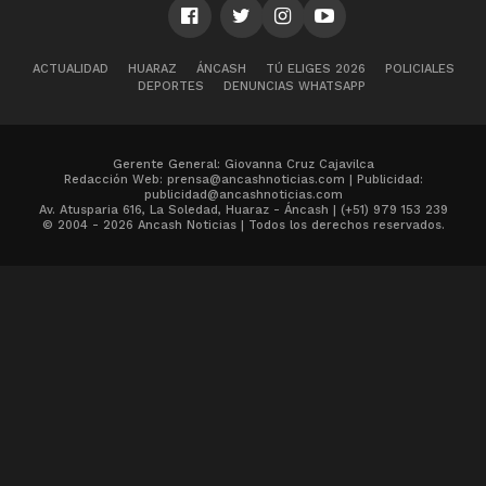
ACTUALIDAD
HUARAZ
ÁNCASH
TÚ ELIGES 2026
POLICIALES
DEPORTES
DENUNCIAS WHATSAPP
Gerente General: Giovanna Cruz Cajavilca
Redacción Web: prensa@ancashnoticias.com | Publicidad:
publicidad@ancashnoticias.com
Av. Atusparia 616, La Soledad, Huaraz - Áncash | (+51) 979 153 239
© 2004 - 2026 Ancash Noticias | Todos los derechos reservados.