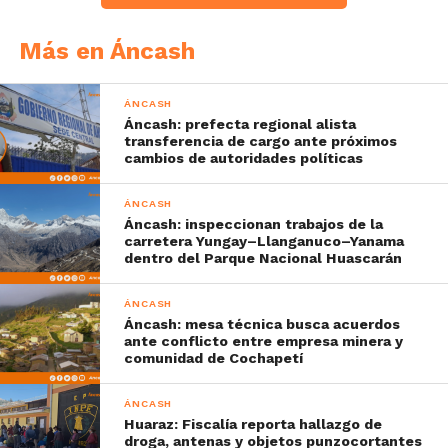
Más en Áncash
ÁNCASH
Áncash: prefecta regional alista
transferencia de cargo ante próximos
cambios de autoridades políticas
ÁNCASH
Áncash: inspeccionan trabajos de la
carretera Yungay–Llanganuco–Yanama
dentro del Parque Nacional Huascarán
ÁNCASH
Áncash: mesa técnica busca acuerdos
ante conflicto entre empresa minera y
comunidad de Cochapetí
ÁNCASH
Huaraz: Fiscalía reporta hallazgo de
droga, antenas y objetos punzocortantes