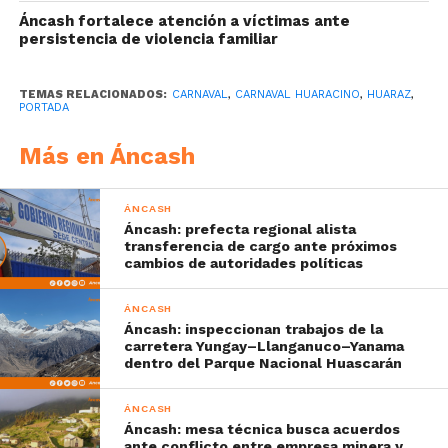
Áncash fortalece atención a víctimas ante
persistencia de violencia familiar
TEMAS RELACIONADOS:
CARNAVAL
,
CARNAVAL HUARACINO
,
HUARAZ
,
PORTADA
Más en Áncash
ÁNCASH
Áncash: prefecta regional alista
transferencia de cargo ante próximos
cambios de autoridades políticas
ÁNCASH
Áncash: inspeccionan trabajos de la
carretera Yungay–Llanganuco–Yanama
dentro del Parque Nacional Huascarán
ÁNCASH
Áncash: mesa técnica busca acuerdos
ante conflicto entre empresa minera y