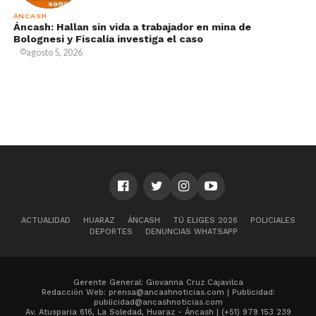
ÁNCASH
Áncash: Hallan sin vida a trabajador en mina de
Bolognesi y Fiscalía investiga el caso
agosto 5, 2026
ACTUALIDAD
HUARAZ
ÁNCASH
TÚ ELIGES 2026
POLICIALES
DEPORTES
DENUNCIAS WHATSAPP
Gerente General: Giovanna Cruz Cajavilca
Redacción Web: prensa@ancashnoticias.com | Publicidad:
publicidad@ancashnoticias.com
Av. Atusparia 616, La Soledad, Huaraz - Áncash | (+51) 979 153 239