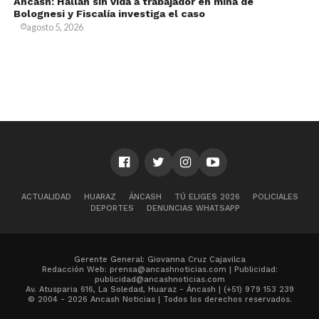
Áncash: Hallan sin vida a trabajador en mina de
Bolognesi y Fiscalía investiga el caso
agosto 5, 2026
ACTUALIDAD
HUARAZ
ÁNCASH
TÚ ELIGES 2026
POLICIALES
DEPORTES
DENUNCIAS WHATSAPP
Gerente General: Giovanna Cruz Cajavilca
Redacción Web: prensa@ancashnoticias.com | Publicidad:
publicidad@ancashnoticias.com
Av. Atusparia 616, La Soledad, Huaraz - Áncash | (+51) 979 153 239
© 2004 - 2026 Ancash Noticias | Todos los derechos reservados.