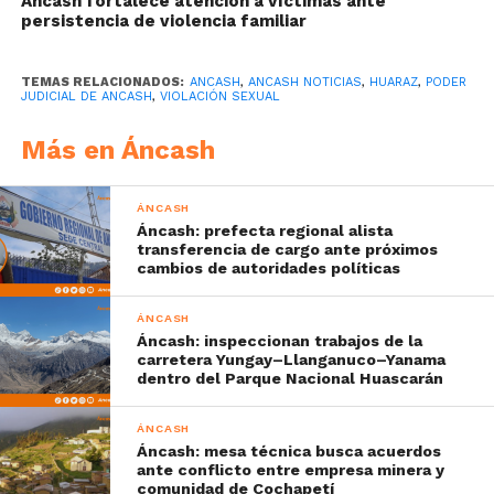
Áncash fortalece atención a víctimas ante
persistencia de violencia familiar
TEMAS RELACIONADOS:
ANCASH
,
ANCASH NOTICIAS
,
HUARAZ
,
PODER
JUDICIAL DE ANCASH
,
VIOLACIÓN SEXUAL
Más en Áncash
ÁNCASH
Áncash: prefecta regional alista
transferencia de cargo ante próximos
cambios de autoridades políticas
ÁNCASH
Áncash: inspeccionan trabajos de la
carretera Yungay–Llanganuco–Yanama
dentro del Parque Nacional Huascarán
ÁNCASH
Áncash: mesa técnica busca acuerdos
ante conflicto entre empresa minera y
comunidad de Cochapetí