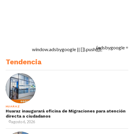
(adsbygoogle =
window.adsbygoogle || []).push({});
Tendencia
HUARAZ
Huaraz inaugurará oficina de Migraciones para atención
directa a ciudadanos
agosto 6, 2026