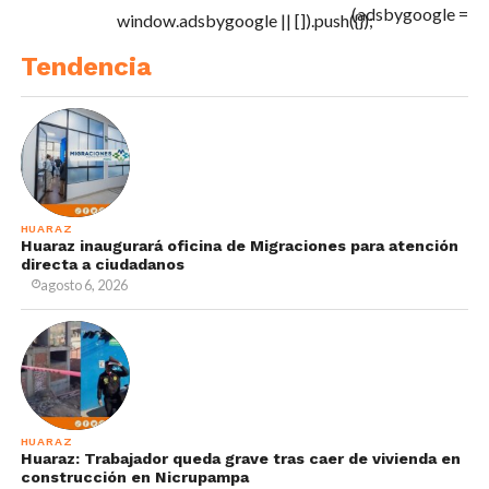
(adsbygoogle =
window.adsbygoogle || []).push({});
Tendencia
HUARAZ
Huaraz inaugurará oficina de Migraciones para atención
directa a ciudadanos
agosto 6, 2026
HUARAZ
Huaraz: Trabajador queda grave tras caer de vivienda en
construcción en Nicrupampa