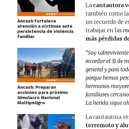
La
cantautora v
también como la 
Áncash fortalece
un recuerdo de es
atención a víctimas ante
trabajar en las
me
persistencia de violencia
familiar
más pérdidas d
“Soy sobreviviente
recordar el 31 de 
general y para tod
porque hemos perdi
hermanos mayore
Áncash: Preparan
acciones para próximo
familiares cercano
Simulacro Nacional
La herida sigue ah
Multipeligro
La cantautora ver
terremoto y alu