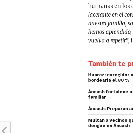
humanas en los d
lacerante en el co
nuestra familia, 
hemos aprendido, p
vuelva a repetir
”, 
También te pu
Huaraz: exregidor a
bordearía el 80 %
Áncash fortalece at
familiar
Áncash: Preparan a
Multan a vecinos q
dengue en Áncash