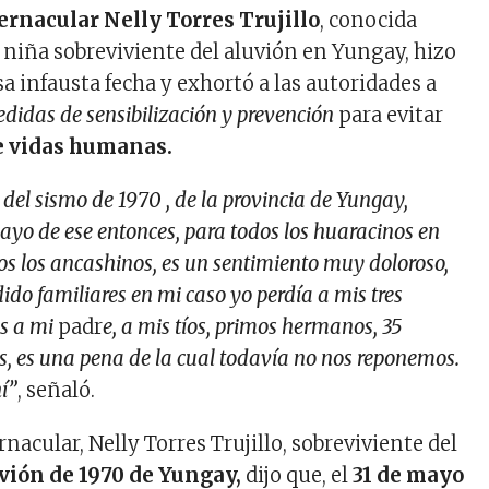
ernacular Nelly Torres Trujillo
, conocida
niña sobreviviente del aluvión en Yungay, hizo
a infausta fecha y exhortó a las autoridades a
didas de sensibilización y prevención
para evitar
e vidas humanas.
 del sismo de 1970 , de la provincia de Yungay,
mayo de ese entonces, para todos los huaracinos en
os los ancashinos, es un sentimiento muy doloroso,
do familiares en mi caso yo perdía a mis tres
s a mi
padr
e, a mis tíos, primos hermanos, 35
s, es una pena de la cual todavía no nos reponemos.
í”
, señaló.
nacular, Nelly Torres Trujillo, sobreviviente del
vión de 1970 de Yungay,
dijo que, el
31 de mayo