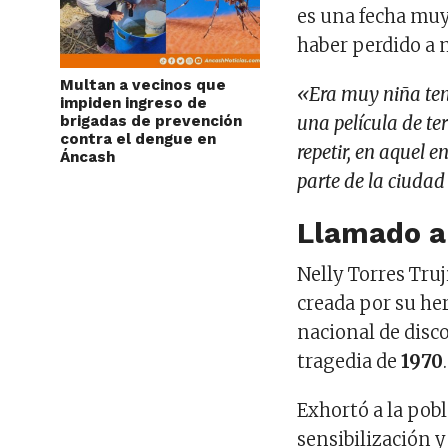
es una fecha muy
haber perdido a 
Multan a vecinos que
«Era muy niña ten
impiden ingreso de
brigadas de prevención
una película de te
contra el dengue en
repetir, en aquel 
Áncash
parte de la ciuda
Llamado a
Nelly Torres Truj
creada por su h
nacional de disco
tragedia de
1970
.
Exhortó a la pobl
sensibilización y