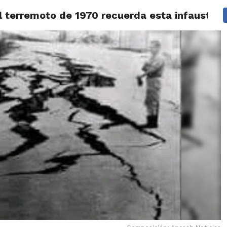
 al terremoto de 1970 recuerda esta infausta 
IDAD
HUARAZ
ÁNCASH
TÚ ELIGES 2026
POLICIALES