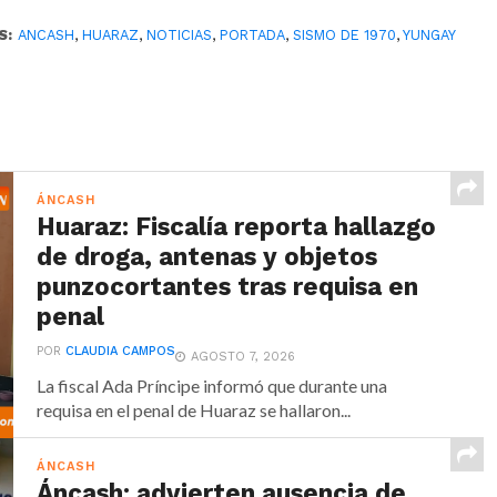
S:
ANCASH
,
HUARAZ
,
NOTICIAS
,
PORTADA
,
SISMO DE 1970
,
YUNGAY
ÁNCASH
Huaraz: Fiscalía reporta hallazgo
de droga, antenas y objetos
punzocortantes tras requisa en
penal
POR
CLAUDIA CAMPOS
AGOSTO 7, 2026
La fiscal Ada Príncipe informó que durante una
requisa en el penal de Huaraz se hallaron...
ÁNCASH
Áncash: advierten ausencia de