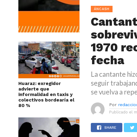
ÁNCASH
Cantant
sobrevi
1970 re
fecha
La cantante hiz
seguir trabajan
Huaraz: exregidor
advierte que
se vuelva a repe
informalidad en taxis y
colectivos bordearía el
Por
redaccion
80 %
Publicado el
m
SHARE