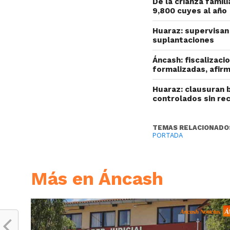
De la crianza fami
9,800 cuyes al año
Huaraz: supervisan 
suplantaciones
Áncash: fiscalizac
formalizadas, afir
Huaraz: clausuran 
controlados sin re
TEMAS RELACIONADO
PORTADA
Más en Áncash