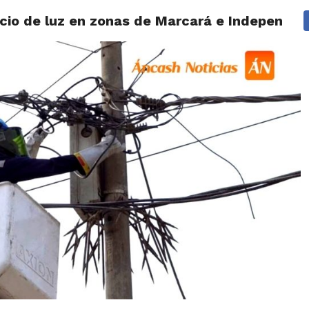
vicio de luz en zonas de Marcará e Independen
IDAD
HUARAZ
ÁNCASH
TÚ ELIGES 2026
POLICIALES