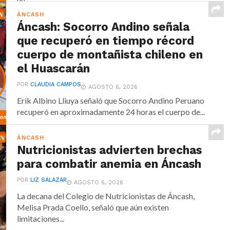
ÁNCASH
Áncash: Socorro Andino señala
que recuperó en tiempo récord
cuerpo de montañista chileno en
el Huascarán
POR
CLAUDIA CAMPOS
AGOSTO 6, 2026
Erik Albino Lliuya señaló que Socorro Andino Peruano
recuperó en aproximadamente 24 horas el cuerpo de...
ÁNCASH
Nutricionistas advierten brechas
para combatir anemia en Áncash
POR
LIZ SALAZAR
AGOSTO 6, 2026
La decana del Colegio de Nutricionistas de Áncash,
Melisa Prada Coello, señaló que aún existen
limitaciones...