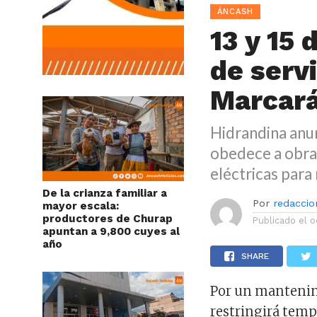
ÁNCASH
13 y 15
de serv
Marcará
Hidrandina anun
obedece a obra
eléctricas para 
De la crianza familiar a
Por
redaccion
mayor escala:
productores de Churap
Publicado el
o
apuntan a 9,800 cuyes al
año
SHARE
Por un manteni
restringirá tempo