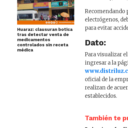
Recomendando por
electrógenos, de
para evitar accid
Huaraz: clausuran botica
tras detectar venta de
medicamentos
Dato:
controlados sin receta
médica
Para visualizar 
ingresar a la pá
www.distriluz.
oficial de la em
realizan de acue
establecidos.
También te pu