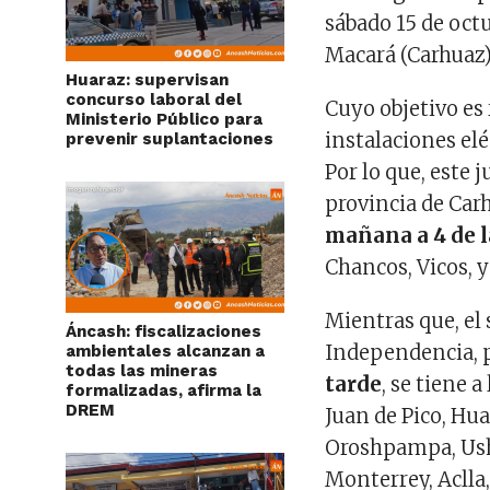
sábado 15 de octu
Macará (Carhuaz)
Huaraz: supervisan
concurso laboral del
Cuyo objetivo es
Ministerio Público para
instalaciones elé
prevenir suplantaciones
Por lo que, este 
provincia de Car
mañana a 4 de l
Chancos, Vicos, y
Mientras que, el 
Áncash: fiscalizaciones
Independencia, p
ambientales alcanzan a
todas las mineras
tarde
, se tiene 
formalizadas, afirma la
DREM
Juan de Pico, Hu
Oroshpampa, Us
Monterrey, Aclla