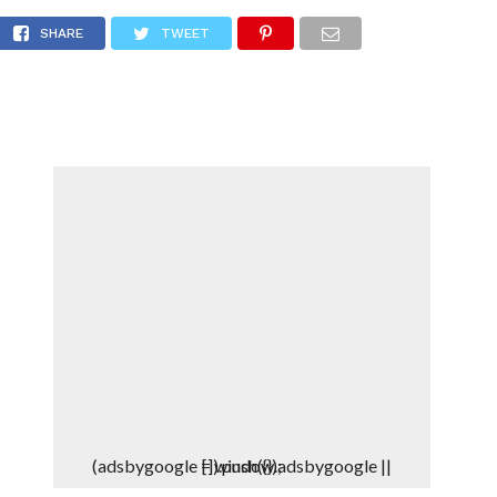
cia
DEPORTES
DENUNCIAS WHATSAPP
SHARE
TWEET
(adsbygoogle = window.adsbygoogle || []).push({});