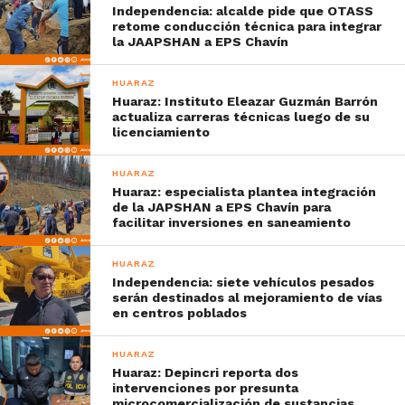
Independencia: alcalde pide que OTASS
retome conducción técnica para integrar
la JAAPSHAN a EPS Chavín
HUARAZ
Huaraz: Instituto Eleazar Guzmán Barrón
actualiza carreras técnicas luego de su
licenciamiento
HUARAZ
Huaraz: especialista plantea integración
de la JAPSHAN a EPS Chavín para
facilitar inversiones en saneamiento
HUARAZ
Independencia: siete vehículos pesados
serán destinados al mejoramiento de vías
en centros poblados
HUARAZ
Huaraz: Depincri reporta dos
intervenciones por presunta
microcomercialización de sustancias