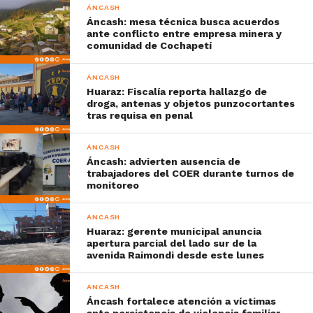
ÁNCASH
Áncash: mesa técnica busca acuerdos
ante conflicto entre empresa minera y
comunidad de Cochapetí
ÁNCASH
Huaraz: Fiscalía reporta hallazgo de
droga, antenas y objetos punzocortantes
tras requisa en penal
ÁNCASH
Áncash: advierten ausencia de
trabajadores del COER durante turnos de
monitoreo
ÁNCASH
Huaraz: gerente municipal anuncia
apertura parcial del lado sur de la
avenida Raimondi desde este lunes
ÁNCASH
Áncash fortalece atención a víctimas
ante persistencia de violencia familiar