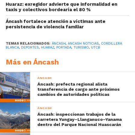
Huaraz: exregidor advierte que informalidad en
taxis y colectivos bordearía el 80 %
Áncash fortalece atención a víctimas ante
persistencia de violencia familiar
TEMAS RELACIONADOS:
ÁNCASH
,
ANCASH NOTICIAS
,
CORDILLERA
BLANCA
,
DEPORTES
,
HUARAZ
,
PORTADA
,
TURISMO
,
UTCB
Más en Áncash
ÁNCASH
Áncash: prefecta regional alista
transferencia de cargo ante próximos
cambios de autoridades políticas
ÁNCASH
Áncash: inspeccionan trabajos de la
carretera Yungay–Llanganuco–Yanama
dentro del Parque Nacional Huascarán