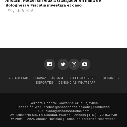
Áncash: Hallan sin vida a trabajador en mina de
Bolognesi y Fiscalía investiga el caso
agosto 5, 2026
ACTUALIDAD
HUARAZ
ÁNCASH
TÚ ELIGES 2026
POLICIALES
DEPORTES
DENUNCIAS WHATSAPP
Gerente General: Giovanna Cruz Cajavilca
Redacción Web: prensa@ancashnoticias.com | Publicidad:
publicidad@ancashnoticias.com
Av. Atusparia 616, La Soledad, Huaraz - Áncash | (+51) 979 153 239
© 2004 - 2026 Ancash Noticias | Todos los derechos reservados.