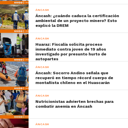
ÁNCASH
Áncash: ¿cuándo caduca la certificación
ambiental de un proyecto minero? Esto
explicó la DREM
ÁNCASH
Huaraz: Fiscalía solicita proceso
inmediato contra joven de 19 años
investigado por presunto hurto de
autopartes
ÁNCASH
Áncash: Socorro Andino señala que
recuperó en tiempo récord cuerpo de
montañista chileno en el Huascarán
ÁNCASH
Nutricionistas advierten brechas para
combatir anemia en Áncash
ÁNCASH