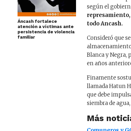
según el gobierno
represamiento, 
Áncash fortalece
todo Ancash.
atención a víctimas ante
persistencia de violencia
familiar
Consideró que se 
almacenamiento d
Blanca y Negra, 
en años anterior
Finamente sost
llamada Hatun Hu
que debe impulsa
siembra de agua, 
Más notic
Comuneros y GO