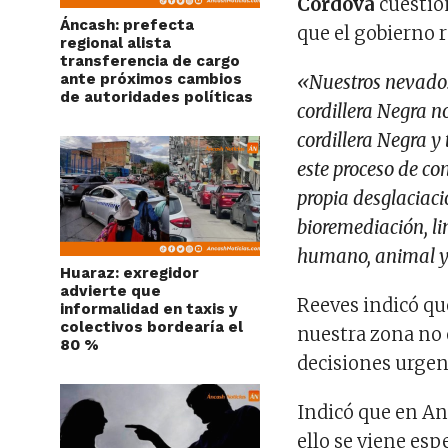
Córdova
cuestion
Áncash: prefecta
que el gobierno 
regional alista
transferencia de cargo
ante próximos cambios
«Nuestros nevados
de autoridades políticas
cordillera Negra n
cordillera Negra 
este proceso de co
propia desglaciaci
bioremediación, l
humano, animal y 
Huaraz: exregidor
advierte que
Reeves indicó qu
informalidad en taxis y
colectivos bordearía el
nuestra zona no 
80 %
decisiones urgen
Indicó que en An
ello se viene esp