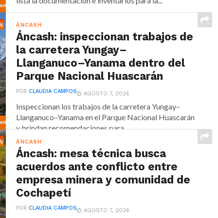
lista la documentación e inventarios para la...
ÁNCASH
Áncash: inspeccionan trabajos de
la carretera Yungay–
Llanganuco–Yanama dentro del
Parque Nacional Huascarán
POR
CLAUDIA CAMPOS
AGOSTO 7, 2026
Inspeccionan los trabajos de la carretera Yungay–
Llanganuco–Yanama en el Parque Nacional Huascarán
y brindan recomendaciones para...
ÁNCASH
Áncash: mesa técnica busca
acuerdos ante conflicto entre
empresa minera y comunidad de
Cochapetí
POR
CLAUDIA CAMPOS
AGOSTO 7, 2026