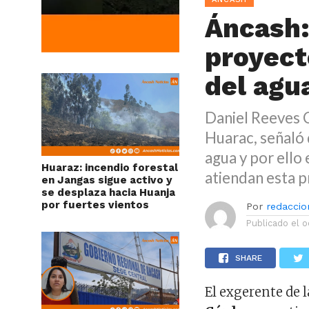
Áncash:
proyect
del agu
Daniel Reeves 
Huarac, señaló 
agua y por ello
Huaraz: incendio forestal
atiendan esta 
en Jangas sigue activo y
se desplaza hacia Huanja
por fuertes vientos
Por
redaccion
Publicado el
o
SHARE
El exgerente de 