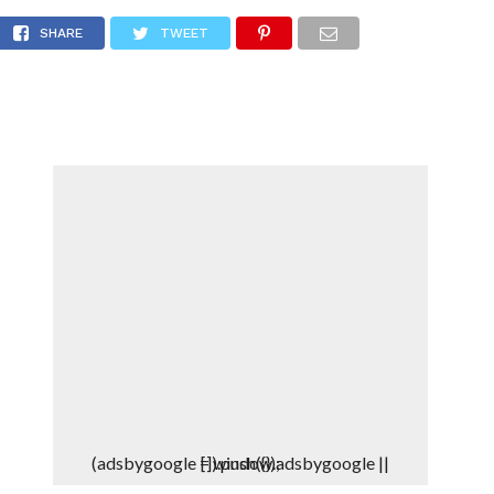
RA
DEPORTES
DENUNCIAS WHATSAPP
SHARE
TWEET
(adsbygoogle = window.adsbygoogle || []).push({});