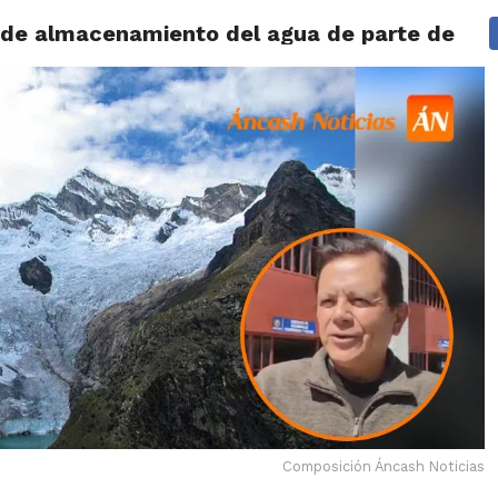
s de almacenamiento del agua de parte del G
IDAD
HUARAZ
ÁNCASH
TÚ ELIGES 2026
POLICIALES
Composición Áncash Noticias