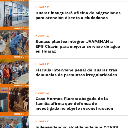
HUARAZ
Huaraz inaugurará oficina de Migraciones
para atención directa a ciudadanos
HUARAZ
Sunass plantea integrar JAAPSHAN a
EPS Chavín para mejorar servicio de agua
en Huaraz
HUARAZ
Fiscalía interviene penal de Huaraz tras
denuncias de presuntas irregularidades
HUARAZ
Caso Hermes Flores: abogado de la
familia afirma que defensa de
investigada no objetó reconstrucción
HUARAZ
Independencia: alcalde pide que OTASS