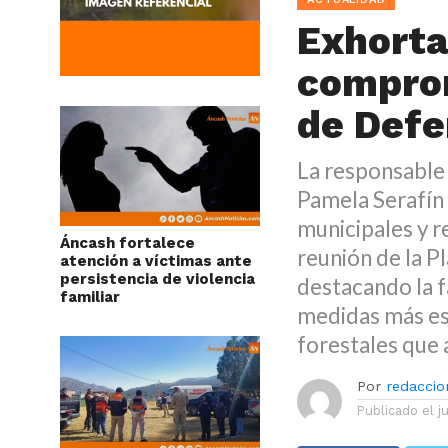
Exhorta
compro
de Defe
La responsable 
Pamela Serafín
municipales y r
Áncash fortalece
reunión de la P
atención a víctimas ante
persistencia de violencia
destacando la 
familiar
medidas más est
forestales que 
Por
redaccion
Publicado el
j