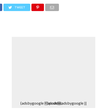
DEPORTES
DENUNCIAS WHATSAPP
TWEET
(adsbygoogle = window.adsbygoogle || []).push({});