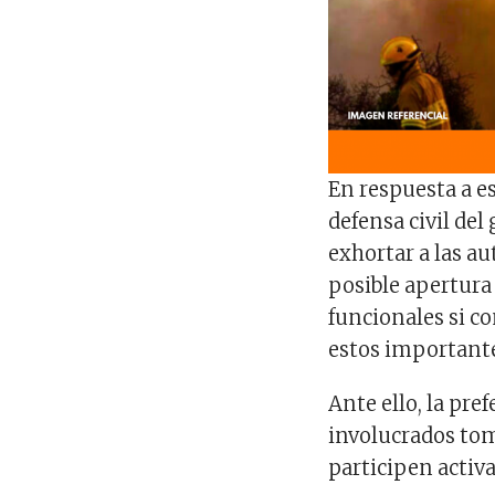
En respuesta a es
defensa civil de
exhortar a las au
posible apertur
funcionales si c
estos important
Ante ello, la pre
involucrados tome
participen activa