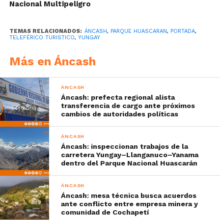
Nacional Multipeligro
TEMAS RELACIONADOS:
ÁNCASH
,
PARQUE HUASCARAN
,
PORTADA
,
TELEFÉRICO TURISTICO
,
YUNGAY
Más en Áncash
ÁNCASH
Áncash: prefecta regional alista
transferencia de cargo ante próximos
cambios de autoridades políticas
ÁNCASH
Áncash: inspeccionan trabajos de la
carretera Yungay–Llanganuco–Yanama
dentro del Parque Nacional Huascarán
ÁNCASH
Áncash: mesa técnica busca acuerdos
ante conflicto entre empresa minera y
comunidad de Cochapetí