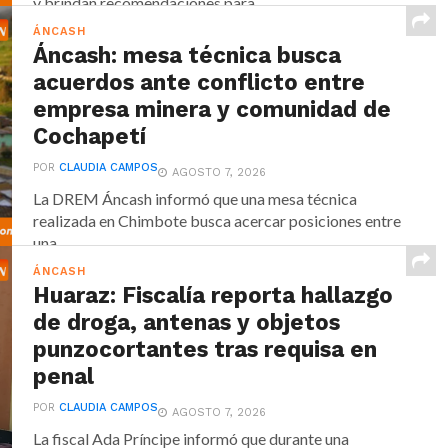
y brindan recomendaciones para...
ÁNCASH
Áncash: mesa técnica busca
acuerdos ante conflicto entre
empresa minera y comunidad de
Cochapetí
POR
CLAUDIA CAMPOS
AGOSTO 7, 2026
La DREM Áncash informó que una mesa técnica
realizada en Chimbote busca acercar posiciones entre
una...
ÁNCASH
Huaraz: Fiscalía reporta hallazgo
de droga, antenas y objetos
punzocortantes tras requisa en
penal
POR
CLAUDIA CAMPOS
AGOSTO 7, 2026
La fiscal Ada Príncipe informó que durante una