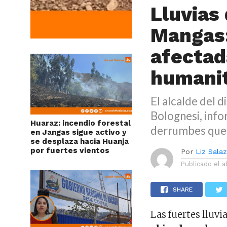
Lluvias
Mangas:
afectad
humanit
El alcalde del d
Bolognesi, info
Huaraz: incendio forestal
derrumbes que a
en Jangas sigue activo y
se desplaza hacia Huanja
por fuertes vientos
Por
Liz Sala
Publicado el
a
SHARE
Las fuertes lluvi