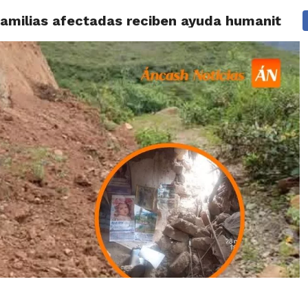
amilias afectadas reciben ayuda humanitaria
IDAD
HUARAZ
ÁNCASH
TÚ ELIGES 2026
POLICIALES