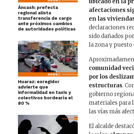
ubicado en la p
Áncash: prefecta
afectaciones sig
regional alista
en las viviendas
transferencia de cargo
ante próximos cambios
declaraciones re
de autoridades políticas
sido dañados por 
la zona y puesto 
Aproximadame
comunidad veci
por los desliza
Huaraz: exregidor
estructuras
. Co
advierte que
informalidad en taxis y
gobierno regiona
colectivos bordearía el
materiales para l
80 %
las vías más afec
El alcalde destac