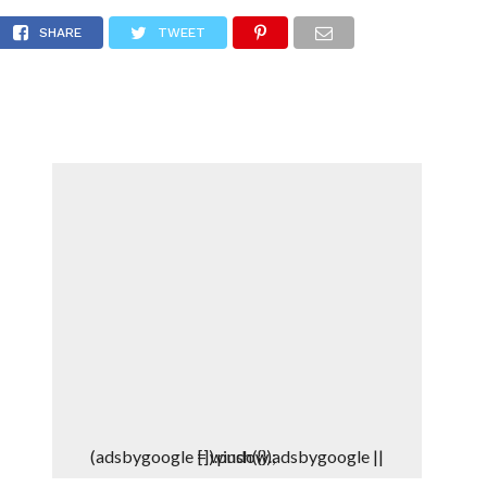
DEPORTES
DENUNCIAS WHATSAPP
SHARE
TWEET
(adsbygoogle = window.adsbygoogle || []).push({});