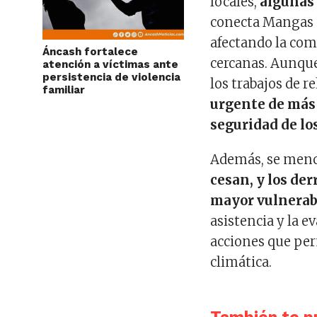
locales,
algunas 
conecta Mangas 
afectando la com
Áncash fortalece
cercanas. Aunque
atención a víctimas ante
persistencia de violencia
los trabajos de r
familiar
urgente de más 
seguridad de los
Además, se menci
cesan, y los de
mayor vulnerab
asistencia y la e
acciones que per
climática.
También te pu